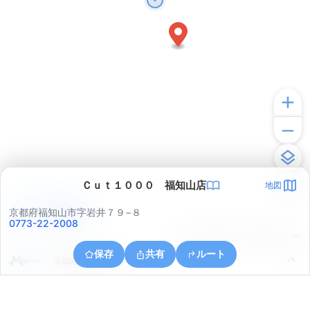
Ｃｕｔ１０００ 福知山店
地図
アプリで見る
京都府福知山市字岩井７９−８
0773-22-2008
© ONE COMPATH © GeoTechnologies Inc.
保存
共有
ルート
京都府福知山市牧