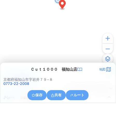
Ｃｕｔ１０００ 福知山店
地図
アプリで見る
京都府福知山市字岩井７９−８
0773-22-2008
© ONE COMPATH © GeoTechnologies Inc.
保存
共有
ルート
京都府福知山市牧