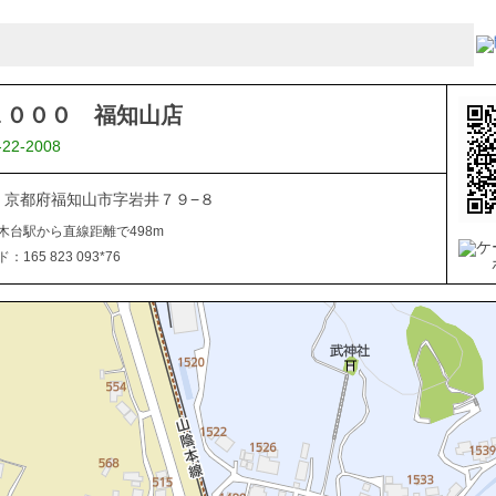
１０００ 福知山店
-22-2008
922 京都府福知山市字岩井７９−８
木台駅から直線距離で498m
165 823 093*76