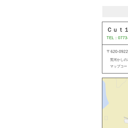
Ｃｕｔ
TEL：0773
〒620-0
荒河かしの
マップコード：