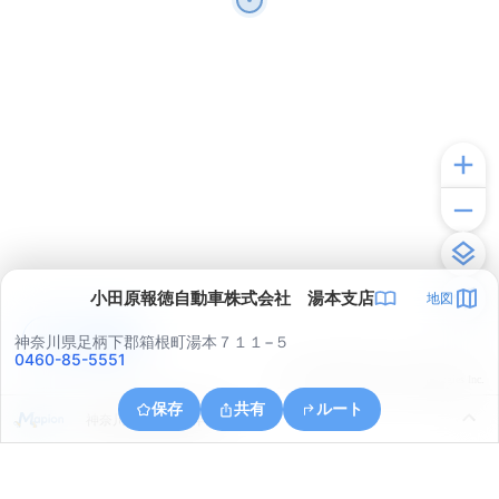
小田原報徳自動車株式会社 湯本支店
地図
アプリで見る
神奈川県足柄下郡箱根町湯本７１１−５
0460-85-5551
© ONE COMPATH © GeoTechnologies Inc.
保存
共有
ルート
神奈川県小田原市早川