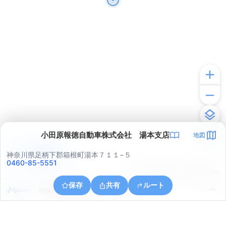
小田原報徳自動車株式会社 湯本支店
地図
アプリで見る
神奈川県足柄下郡箱根町湯本７１１−５
0460-85-5551
© ONE COMPATH © GeoTechnologies Inc.
保存
共有
ルート
神奈川県小田原市早川