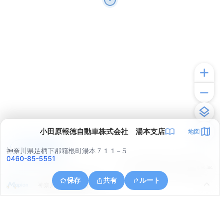
小田原報徳自動車株式会社 湯本支店
地図
アプリで見る
神奈川県足柄下郡箱根町湯本７１１−５
0460-85-5551
© ONE COMPATH © GeoTechnologies Inc.
保存
共有
ルート
神奈川県小田原市早川