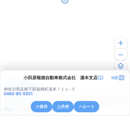
小田原報徳自動車株式会社 湯本支店
地図
アプリで見る
神奈川県足柄下郡箱根町湯本７１１−５
0460-85-5551
© ONE COMPATH © GeoTechnologies Inc.
保存
共有
ルート
神奈川県小田原市早川