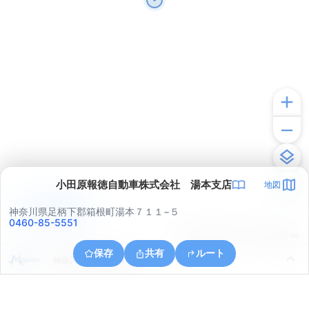
小田原報徳自動車株式会社 湯本支店
地図
アプリで見る
神奈川県足柄下郡箱根町湯本７１１−５
0460-85-5551
© ONE COMPATH © GeoTechnologies Inc.
保存
共有
ルート
神奈川県小田原市早川