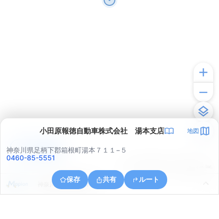
小田原報徳自動車株式会社 湯本支店
地図
アプリで見る
神奈川県足柄下郡箱根町湯本７１１−５
0460-85-5551
© ONE COMPATH © GeoTechnologies Inc.
保存
共有
ルート
神奈川県小田原市早川