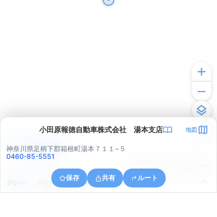
小田原報徳自動車株式会社 湯本支店
地図
アプリで見る
神奈川県足柄下郡箱根町湯本７１１−５
0460-85-5551
© ONE COMPATH © GeoTechnologies Inc.
保存
共有
ルート
神奈川県小田原市早川