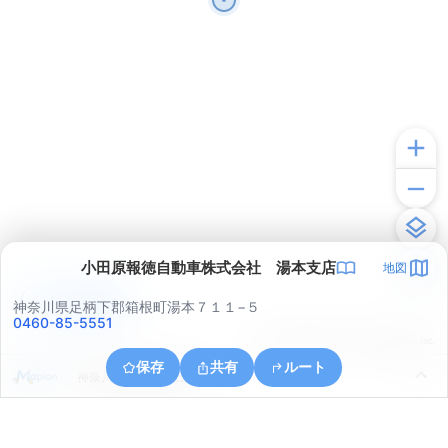
小田原報徳自動車株式会社 湯本支店
地図
アプリで見る
神奈川県足柄下郡箱根町湯本７１１−５
0460-85-5551
© ONE COMPATH © GeoTechnologies Inc.
保存
共有
ルート
神奈川県小田原市石橋