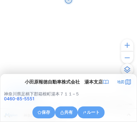
小田原報徳自動車株式会社 湯本支店
地図
アプリで見る
神奈川県足柄下郡箱根町湯本７１１−５
0460-85-5551
© ONE COMPATH © GeoTechnologies Inc.
保存
共有
ルート
神奈川県小田原市米神