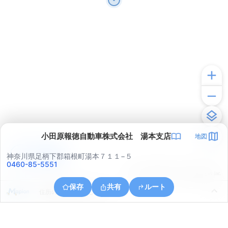
小田原報徳自動車株式会社 湯本支店
地図
アプリで見る
神奈川県足柄下郡箱根町湯本７１１−５
0460-85-5551
© ONE COMPATH © GeoTechnologies Inc.
保存
共有
ルート
住所の取得に失敗しました