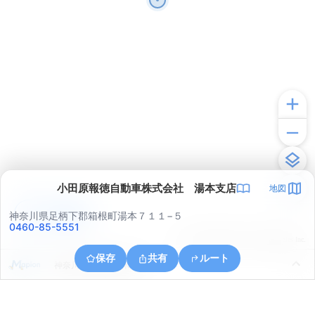
小田原報徳自動車株式会社 湯本支店
地図
アプリで見る
神奈川県足柄下郡箱根町湯本７１１−５
0460-85-5551
© ONE COMPATH © GeoTechnologies Inc.
保存
共有
ルート
神奈川県小田原市米神