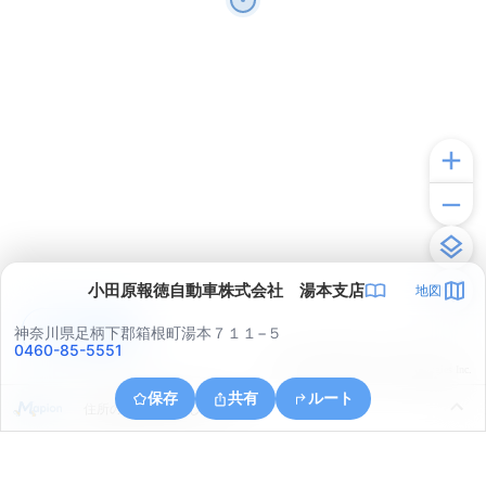
小田原報徳自動車株式会社 湯本支店
地図
アプリで見る
神奈川県足柄下郡箱根町湯本７１１−５
0460-85-5551
© ONE COMPATH © GeoTechnologies Inc.
保存
共有
ルート
住所の取得に失敗しました