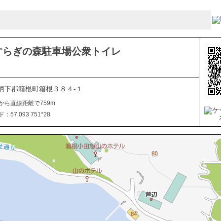
すらぎの森駐車場公衆トイレ
柄下郡箱根町箱根３８４-１
から直線距離で759m
57 093 751*28