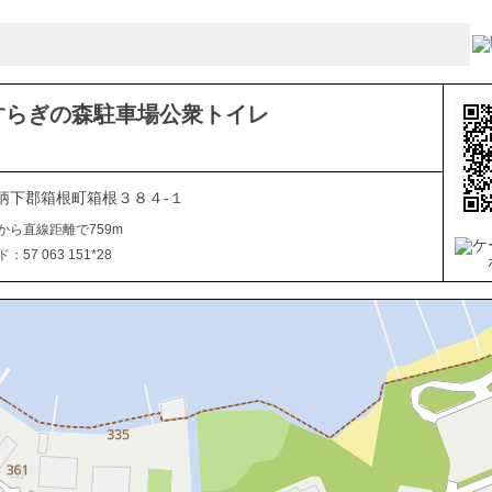
すらぎの森駐車場公衆トイレ
柄下郡箱根町箱根３８４-１
から直線距離で759m
57 063 151*28