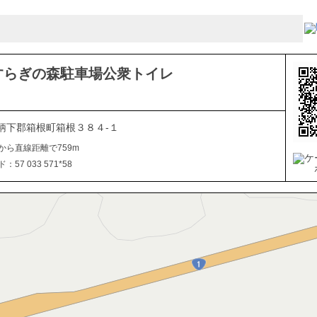
すらぎの森駐車場公衆トイレ
柄下郡箱根町箱根３８４-１
から直線距離で759m
57 033 571*58