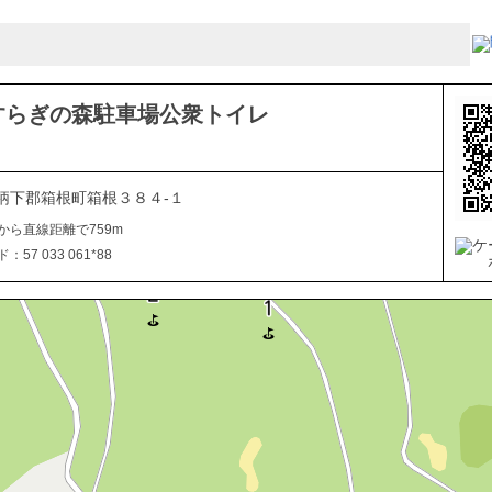
すらぎの森駐車場公衆トイレ
柄下郡箱根町箱根３８４-１
から直線距離で759m
57 033 061*88