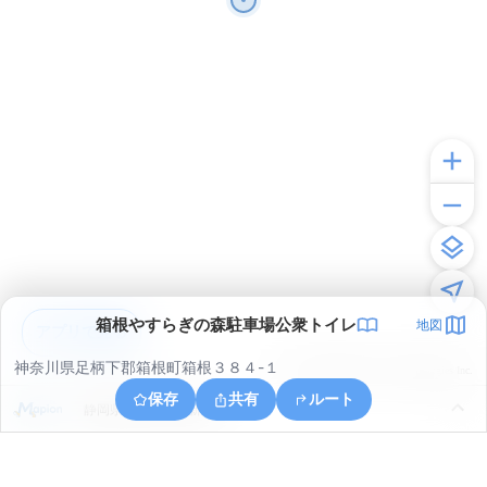
箱根やすらぎの森駐車場公衆トイレ
地図
アプリで見る
神奈川県足柄下郡箱根町箱根３８４-１
© ONE COMPATH © GeoTechnologies Inc.
保存
共有
ルート
静岡県三島市山中新田