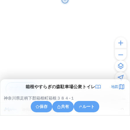
箱根やすらぎの森駐車場公衆トイレ
地図
アプリで見る
神奈川県足柄下郡箱根町箱根３８４-１
© ONE COMPATH © GeoTechnologies Inc.
保存
共有
ルート
静岡県田方郡函南町桑原