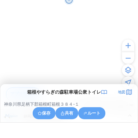
箱根やすらぎの森駐車場公衆トイレ
地図
アプリで見る
神奈川県足柄下郡箱根町箱根３８４-１
© ONE COMPATH © GeoTechnologies Inc.
保存
共有
ルート
静岡県田方郡函南町桑原