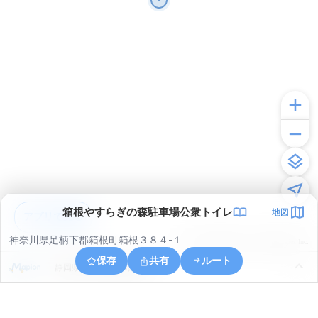
箱根やすらぎの森駐車場公衆トイレ
地図
アプリで見る
神奈川県足柄下郡箱根町箱根３８４-１
© ONE COMPATH © GeoTechnologies Inc.
保存
共有
ルート
静岡県田方郡函南町桑原