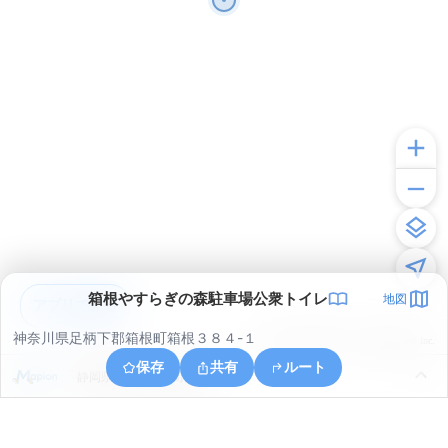
箱根やすらぎの森駐車場公衆トイレ
地図
アプリで見る
神奈川県足柄下郡箱根町箱根３８４-１
© ONE COMPATH © GeoTechnologies Inc.
保存
共有
ルート
静岡県田方郡函南町桑原