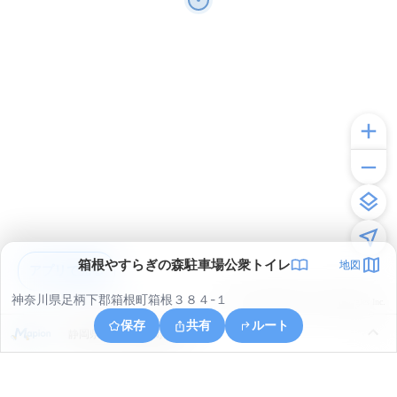
箱根やすらぎの森駐車場公衆トイレ
地図
アプリで見る
神奈川県足柄下郡箱根町箱根３８４-１
© ONE COMPATH © GeoTechnologies Inc.
保存
共有
ルート
静岡県田方郡函南町桑原