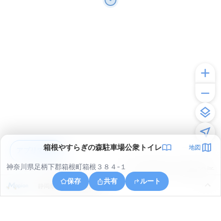
箱根やすらぎの森駐車場公衆トイレ
地図
アプリで見る
神奈川県足柄下郡箱根町箱根３８４-１
© ONE COMPATH © GeoTechnologies Inc.
保存
共有
ルート
静岡県田方郡函南町桑原