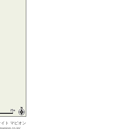
イト マピオン
mapion.co.jp/