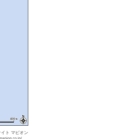
イト マピオン
mapion.co.jp/