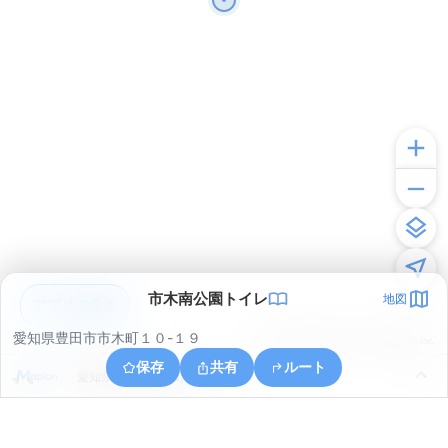
市木南公園トイレ
地図
アプリで見る
愛知県豊田市市木町１０-１９
© ONE COMPATH © GeoTechnologies Inc.
保存
共有
ルート
愛知県豊田市扶桑町２丁目