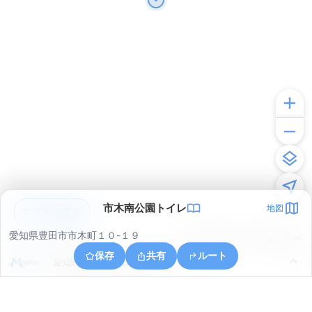
市木南公園トイレ
地図
アプリで見る
愛知県豊田市市木町１０-１９
© ONE COMPATH © GeoTechnologies Inc.
保存
共有
ルート
愛知県豊田市平戸橋町上井畑