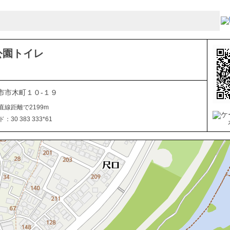
公園トイレ
市市木町１０-１９
直線距離で2199m
30 383 333*61