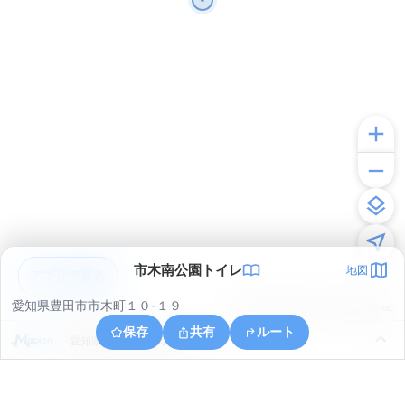
市木南公園トイレ
地図
アプリで見る
愛知県豊田市市木町１０-１９
© ONE COMPATH © GeoTechnologies Inc.
保存
共有
ルート
愛知県豊田市扶桑町６丁目