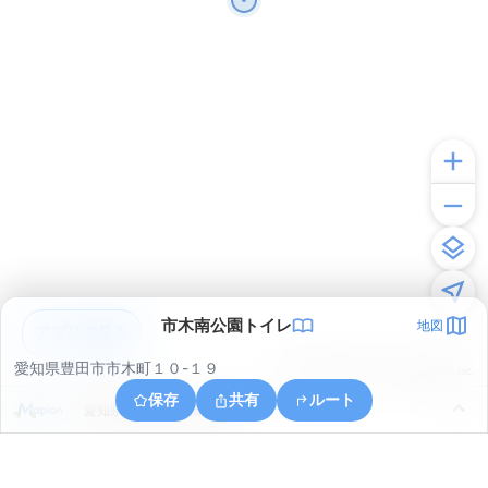
市木南公園トイレ
地図
アプリで見る
愛知県豊田市市木町１０-１９
© ONE COMPATH © GeoTechnologies Inc.
保存
共有
ルート
愛知県豊田市平戸橋町寺前