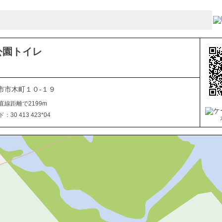
公園トイレ
市市木町１０-１９
直線距離で2199m
30 413 423*04