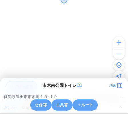
市木南公園トイレ
地図
アプリで見る
愛知県豊田市市木町１０-１９
© ONE COMPATH © GeoTechnologies Inc.
保存
共有
ルート
愛知県豊田市岩滝町新田