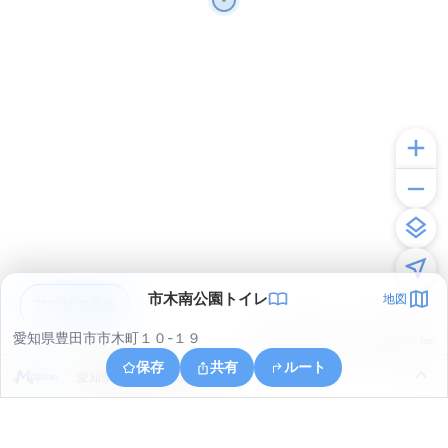
市木南公園トイレ
地図
アプリで見る
愛知県豊田市市木町１０-１９
© ONE COMPATH © GeoTechnologies Inc.
保存
共有
ルート
愛知県豊田市美和町３丁目