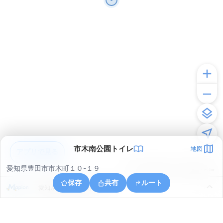
市木南公園トイレ
地図
アプリで見る
愛知県豊田市市木町１０-１９
© ONE COMPATH © GeoTechnologies Inc.
保存
共有
ルート
愛知県豊田市美和町３丁目