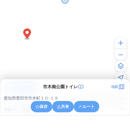
市木南公園トイレ
地図
アプリで見る
愛知県豊田市市木町１０-１９
© ONE COMPATH © GeoTechnologies Inc.
保存
共有
ルート
愛知県豊田市岩滝町小玉