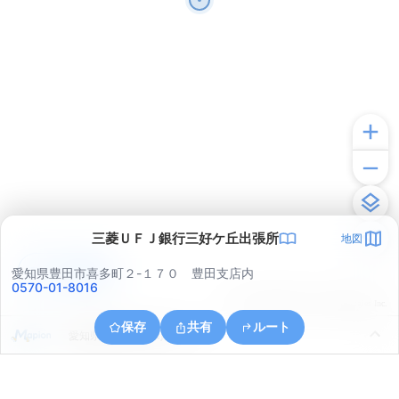
三菱ＵＦＪ銀行三好ケ丘出張所
地図
アプリで見る
愛知県豊田市喜多町２-１７０ 豊田支店内
0570-01-8016
© ONE COMPATH © GeoTechnologies Inc.
保存
共有
ルート
愛知県豊田市川田町３丁目