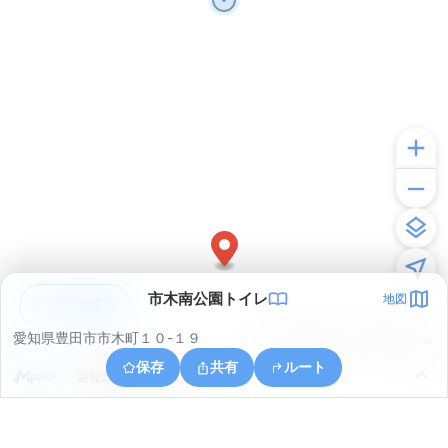
市木南公園トイレ
地図
アプリで見る
愛知県豊田市市木町１０-１９
© ONE COMPATH © GeoTechnologies Inc.
保存
共有
ルート
愛知県豊田市市木町３丁目７