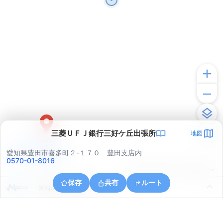
三菱ＵＦＪ銀行三好ケ丘出張所
地図
アプリで見る
愛知県豊田市喜多町２-１７０ 豊田支店内
0570-01-8016
© ONE COMPATH © GeoTechnologies Inc.
保存
共有
ルート
愛知県豊田市陣中町２丁目４