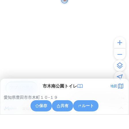
市木南公園トイレ
地図
アプリで見る
愛知県豊田市市木町１０-１９
© ONE COMPATH © GeoTechnologies Inc.
保存
共有
ルート
愛知県豊田市市木町１０丁目６