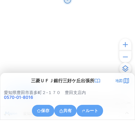
三菱ＵＦＪ銀行三好ケ丘出張所
地図
アプリで見る
愛知県豊田市喜多町２-１７０ 豊田支店内
0570-01-8016
© ONE COMPATH © GeoTechnologies Inc.
保存
共有
ルート
愛知県豊田市広川町１丁目