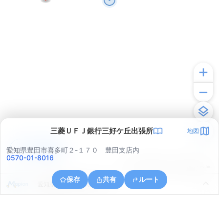
三菱ＵＦＪ銀行三好ケ丘出張所
地図
アプリで見る
愛知県豊田市喜多町２-１７０ 豊田支店内
0570-01-8016
© ONE COMPATH © GeoTechnologies Inc.
保存
共有
ルート
愛知県豊田市千石町５丁目