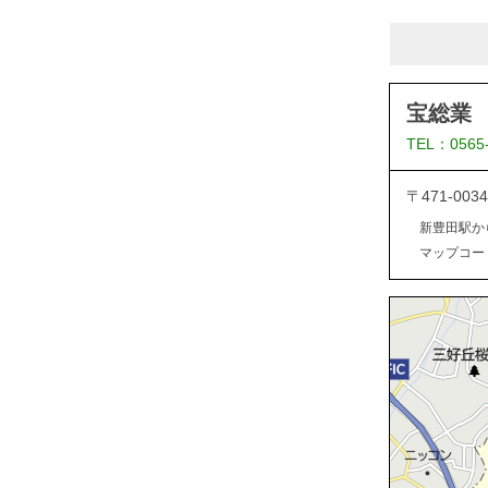
宝総業
TEL：0565
〒471-0
新豊田駅か
マップコード：