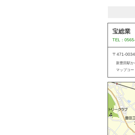
宝総業
TEL：0565
〒471-0
新豊田駅か
マップコード：