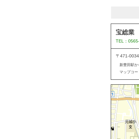
宝総業
TEL：0565
〒471-0
新豊田駅か
マップコード：