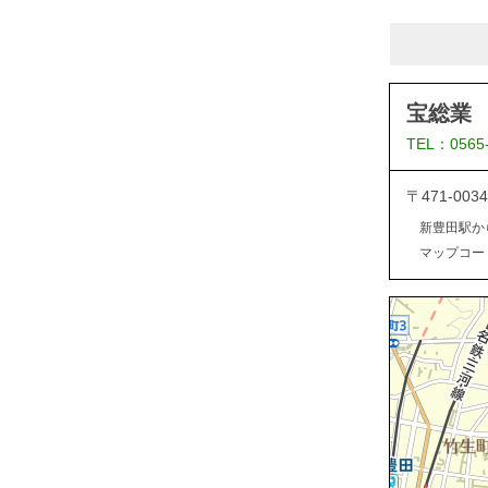
宝総業
TEL：0565
〒471-0
新豊田駅か
マップコード：