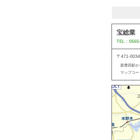
宝総業
TEL：0565
〒471-0
新豊田駅か
マップコード：