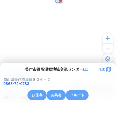
美作市役所湯郷地域交流センター
地図
アプリで見る
岡山県美作市湯郷８２６－２
0868-72-0783
© ONE COMPATH © GeoTechnologies Inc.
保存
共有
ルート
岡山県美作市奥大谷